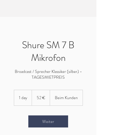
EVERTREE MASTERING
Shure SM 7 B
Mikrofon
Broadcast / Sprecher Klassiker (silber) -
TAGESMIETPREIS
52
Euro
1 day
1
52 €
Beim Kunden
d
a
Weiter