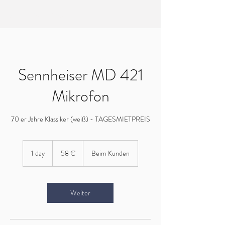
EVERTREE MASTERING
Sennheiser MD 421
Mikrofon
70 er Jahre Klassiker (weiß) - TAGESMIETPREIS
58
Euro
1 day
1
58 €
Beim Kunden
d
a
Weiter