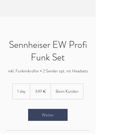
EVERTREE MASTERING
Sennheiser EW Profi
Funk Set
inkl. Funkmikrofon + 2 Sender opt. mt Headsets
349
Euro
1 day
1
349 €
Beim Kunden
d
a
Weiter