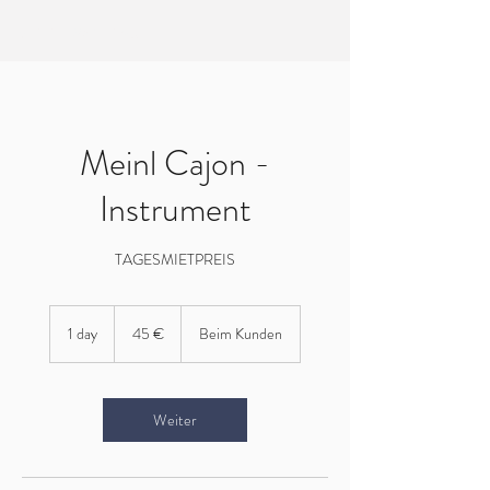
EVERTREE MASTERING
Meinl Cajon -
Instrument
TAGESMIETPREIS
45
Euro
1 day
1
45 €
Beim Kunden
d
a
Weiter