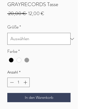
GRAYRECORDS Tasse
Standardpreis
Sale-
 20,00 € 
12,00 €
Preis
Größe
*
Farbe
*
Anzahl
*
In den Warenkorb