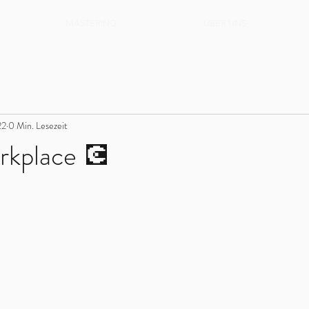
MASTERING
ÜBER UNS
22
0 Min. Lesezeit
rkplace 💽