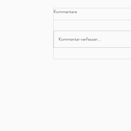
Kommentare
Kommentar verfassen...
GRAYRECORDS bei The Voice
of Germany | 2020 + 2021 |