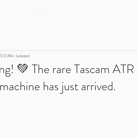
MASTERING
ÜBER UNS
22
0 Min. Lesezeit
ing! 💚 The rare Tascam ATR
 machine has just arrived.