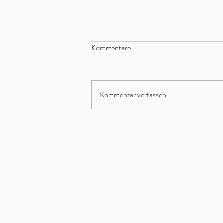
Kommentare
Kommentar verfassen...
GRAYRECORDS bei The Voice
of Germany | 2020 + 2021 |