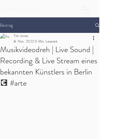
EVERTREE MASTERING
Beitrag
Tim Jonas
8. Nov. 2022
0 Min. Lesezeit
Musikvideodreh | Live Sound |
Recording & Live Stream eines
bekannten Künstlers in Berlin
💽 #arte